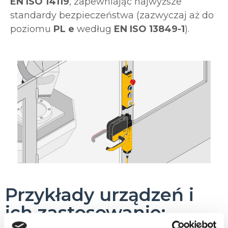
EN ISO 14119
, zapewniając najwyższe
standardy bezpieczeństwa (zazwyczaj aż do
poziomu
PL e
według
EN ISO 13849-1
).
Przykłady urządzeń i
ich zastosowanie: