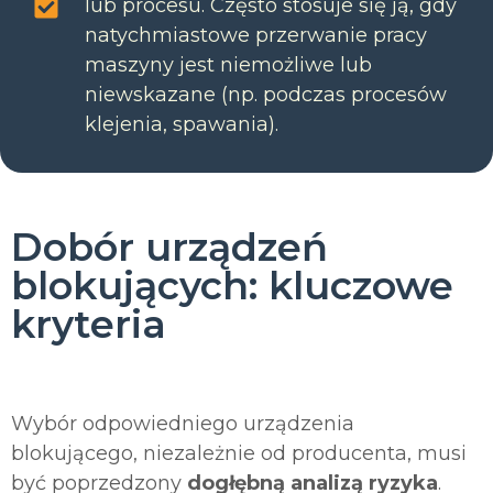
lub procesu. Często stosuje się ją, gdy
natychmiastowe przerwanie pracy
maszyny jest niemożliwe lub
niewskazane (np. podczas procesów
klejenia, spawania).
Dobór urządzeń
blokujących: kluczowe
kryteria
Wybór odpowiedniego urządzenia
blokującego, niezależnie od producenta, musi
być poprzedzony
dogłębną analizą ryzyka
.