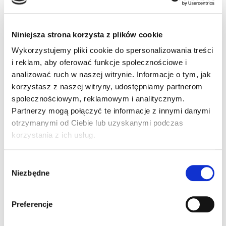
Modułowe systemy blokowania osłon
Niniejsza strona korzysta z plików cookie
PSENgate
: To wszechstronne, modułowe
Wykorzystujemy pliki cookie do spersonalizowania treści
systemy bezpieczeństwa, które integrują
i reklam, aby oferować funkcje społecznościowe i
wiele funkcji w jednym urządzeniu. Łączą
analizować ruch w naszej witrynie. Informacje o tym, jak
w sobie
wyłącznik bezpieczeństwa z
korzystasz z naszej witryny, udostępniamy partnerom
blokadą
, funkcję
ryglowania
, a także
społecznościowym, reklamowym i analitycznym.
przyciski sterujące,
wyłączniki awaryjne
i
Partnerzy mogą połączyć te informacje z innymi danymi
otrzymanymi od Ciebie lub uzyskanymi podczas
inne opcje. Dostępne są w różnych
korzystania z ich usług.
wariantach, od standardowych po
specjalistyczne, co pozwala na idealne
Wybór
dopasowanie do specyficznych wymagań
Niezbędne
zgody
aplikacji. Dzięki modułowej budowie,
systemy PSENgate umożliwiają łatwą
Preferencje
rozbudowę i dostosowanie do
zmieniających się potrzeb.