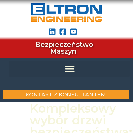
Bezpieczeństwo
Maszyn
KONTAKT Z KONSULTANTEM
Kompleksowy
wybór drzwi
bezpieczeństwa: